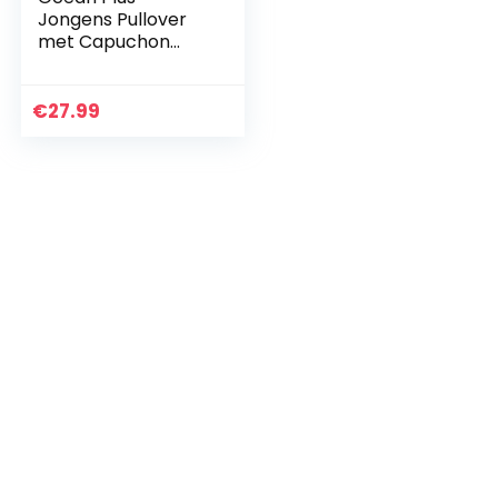
Jongens Pullover
met Capuchon
Kleurrijke Tieners
Hoodie Kinderen
Sweater met Lange
€
27.99
Mouwen en
Capuchontrui…