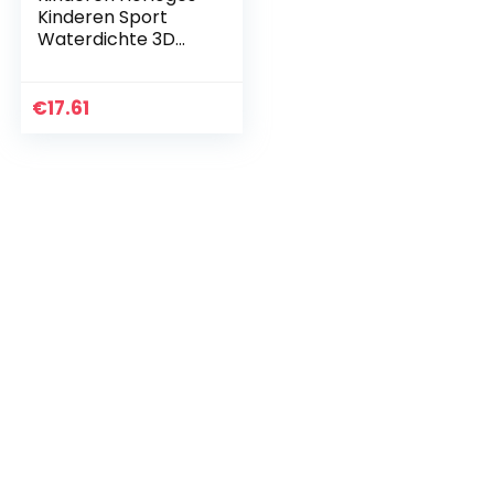
Kinderen Sport
Waterdichte 3D
Leuke Cartoon
Digitale 7 Kleur
Lichten Polshorloge
€
17.61
voor Jongens
Meisjes