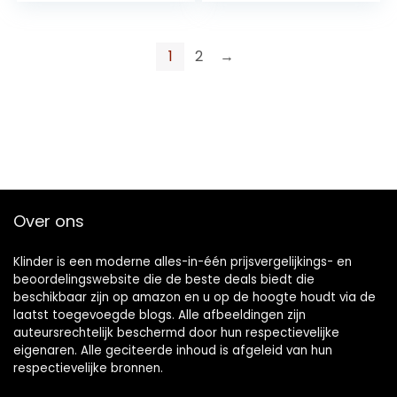
1
2
→
Over ons
Klinder is een moderne alles-in-één prijsvergelijkings- en
beoordelingswebsite die de beste deals biedt die
beschikbaar zijn op amazon en u op de hoogte houdt via de
laatst toegevoegde blogs. Alle afbeeldingen zijn
auteursrechtelijk beschermd door hun respectievelijke
eigenaren. Alle geciteerde inhoud is afgeleid van hun
respectievelijke bronnen.