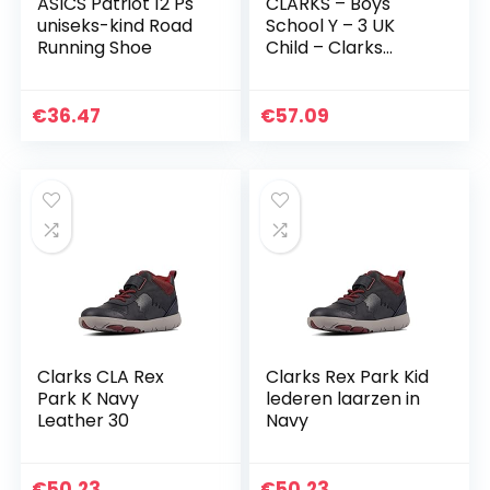
ASICS Patriot 12 Ps
CLARKS – Boys
uniseks-kind Road
School Y – 3 UK
Running Shoe
Child – Clarks
Scape Sky Y Black
Leather – Black
Leather – 4.5 UK
€
36.47
€
57.09
Child – H
Clarks CLA Rex
Clarks Rex Park Kid
Park K Navy
lederen laarzen in
Leather 30
Navy
€
50.23
€
50.23