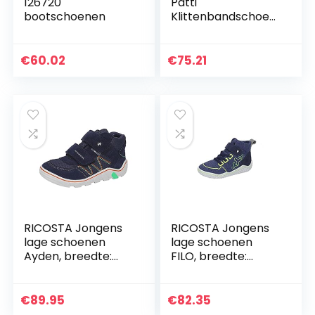
126720
Patti
bootschoenen
Klittenbandschoen
en, voor meisjes en
jongens,
blotevoetenschoe
€
60.02
€
75.21
nen, WMS: medium
RICOSTA Jongens
RICOSTA Jongens
lage schoenen
lage schoenen
Ayden, breedte:
FILO, breedte:
medium (WMS),
medium (WMS),
TEX, blote
blote voetschoen
voetschoen
€
89.95
€
82.35