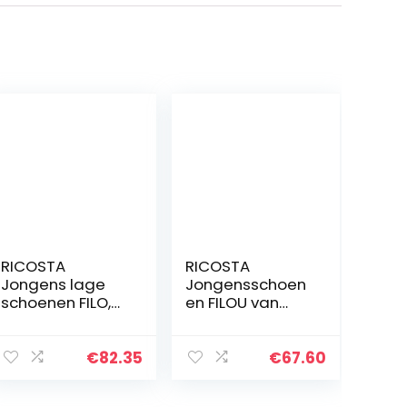
RICOSTA
RICOSTA
Jongens lage
Jongensschoen
schoenen FILO,
en FILOU van
breedte:
Pepino, breedte:
medium (WMS),
medium (WMS),
blote
blotevoetensch
€
82.35
€
67.60
voetschoen
oen