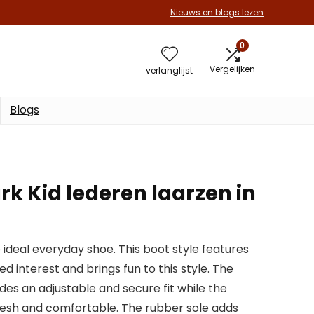
Nieuws en blogs lezen
0
Vergelijken
verlanglijst
Blogs
rk Kid lederen laarzen in
e ideal everyday shoe. This boot style features
ed interest and brings fun to this style. The
des an adjustable and secure fit while the
 fresh and comfortable. The rubber sole adds