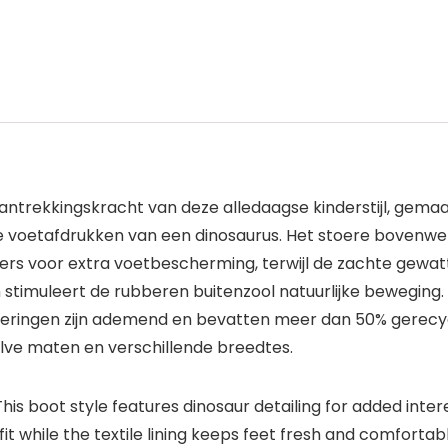
antrekkingskracht van deze alledaagse kinderstijl, gemaa
de voetafdrukken van een dinosaurus. Het stoere bovenwe
pers voor extra voetbescherming, terwijl de zachte gew
n stimuleert de rubberen buitenzool natuurlijke beweging
oeringen zijn ademend en bevatten meer dan 50% gerecyc
halve maten en verschillende breedtes.
his boot style features dinosaur detailing for added intere
it while the textile lining keeps feet fresh and comfortab