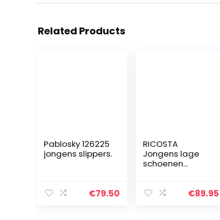
Related Products
Pablosky 126225
RICOSTA
jongens slippers.
Jongens lage
schoenen
Ayden, breedte:
medium (WMS),
TEX, blote
€
79.50
€
89.95
voetschoen