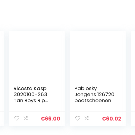
Ricosta Kaspi
Pablosky
3020100-263
Jongens 126720
Tan Boys Rip
bootschoenen
Tape Closed In
Sandals
€
66.00
€
60.02