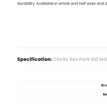
durability. Available in whole and half sizes and 
Specification:
Clarks Rex Park Kid le
Br
M