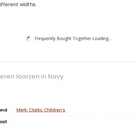
different widths.
Frequently Bought Together Loading...
deren laarzen in Navy
and
Merk: Clarks Children’s
aat