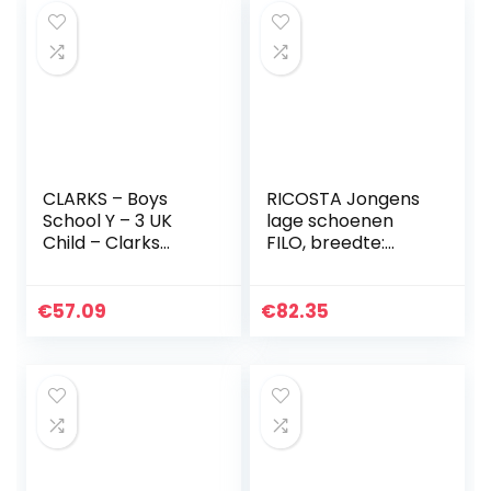
CLARKS – Boys
RICOSTA Jongens
School Y – 3 UK
lage schoenen
Child – Clarks
FILO, breedte:
Scape Sky Y Black
medium (WMS),
Leather – Black
blote voetschoen
Leather – 4.5 UK
€
57.09
€
82.35
Child – H