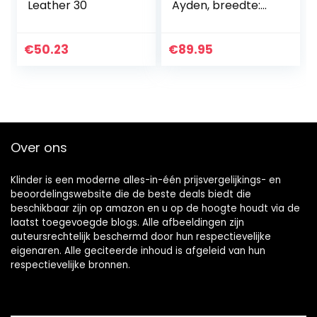
Leather 30
Ayden, breedte:
medium (WMS),
TEX, blote
voetschoen
€
50.23
€
89.95
Over ons
Klinder is een moderne alles-in-één prijsvergelijkings- en
beoordelingswebsite die de beste deals biedt die
beschikbaar zijn op amazon en u op de hoogte houdt via de
laatst toegevoegde blogs. Alle afbeeldingen zijn
auteursrechtelijk beschermd door hun respectievelijke
eigenaren. Alle geciteerde inhoud is afgeleid van hun
respectievelijke bronnen.