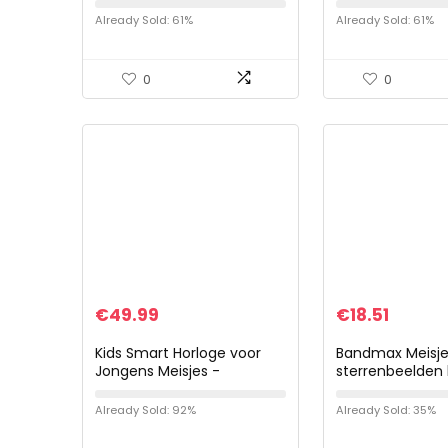
katoen voor kin
Already Sold: 61%
Already Sold: 61%
0
0
€
49.99
€
18.51
Kids Smart Horloge voor
Bandmax Meisje
Jongens Meisjes -
sterrenbeelden 
Elektronische Kids
vergulde sierlij
Smartwatch met 24 Leren
ketting sterren
Already Sold: 92%
Already Sold: 35%
Games Videocamera
sieraden voor j
Stappenteller…