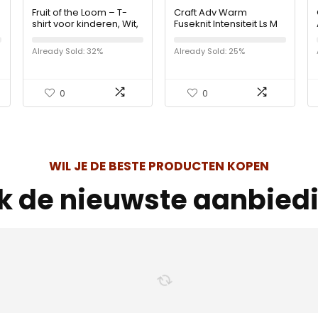
Fruit of the Loom – T-
Craft Adv Warm
shirt voor kinderen, Wit,
Fuseknit Intensiteit Ls M
5-6 Jaar
heren Tops
Already Sold: 32%
Already Sold: 25%
0
0
WIL JE DE BESTE PRODUCTEN KOPEN
jk de nieuwste aanbied