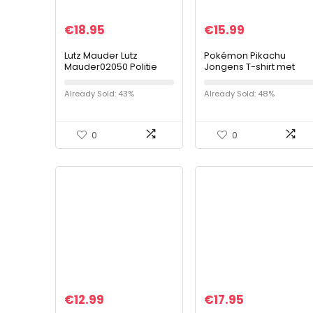
€
18.95
€
15.99
Lutz Mauder Lutz
Pokémon Pikachu
Mauder02050 Politie
Jongens T-shirt met
Kleuterschool Tas,
Gotta Catch ‘Em All
Multi-Color
Design | Katoen Zwart
Already Sold: 43%
Already Sold: 48%
Top met korte mouwen
met Charmander,
Eevee…
0
0
€
12.99
€
17.95