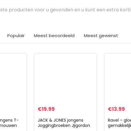
te producten voor u gevonden en u kunt een extra kort
Populair
Meest beoordeeld
Meest gewenst
€
19.99
€
13.99
ngens T-
JACK & JONES jongens
Ravel – glo
e mouwen
Joggingbroeken Jjigordon
gemakkelij
de hals van
Jjshark Sweat Pants At
kinderleger