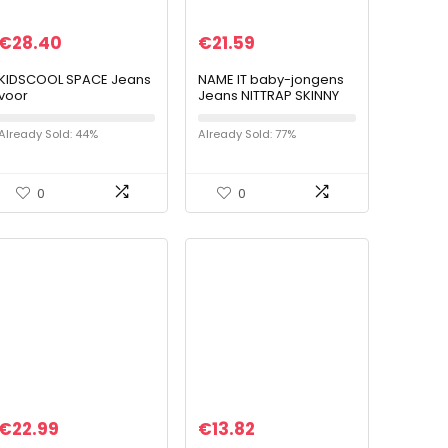
€
28.40
€
21.59
KIDSCOOL SPACE Jeans
NAME IT baby-jongens
voor
Jeans NITTRAP SKINNY
babymeisjesjongens,
DNM PANT NMT NOOS
gescheurde
Already Sold: 44%
Already Sold: 77%
spijkerbroek voor kleine
kinderen met elastische
taille
0
0
€
22.99
€
13.82