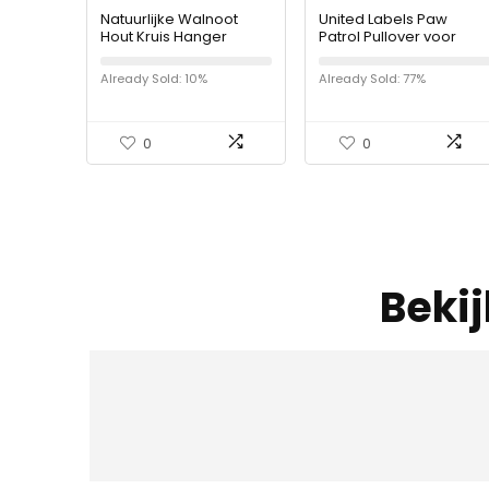
Natuurlijke Walnoot
United Labels Paw
Hout Kruis Hanger
Patrol Pullover voor
Ketting voor Mannen
jongens –
Vrouwen Jongen Meisje
kindersweatshirt
Already Sold: 10%
Already Sold: 77%
Gift Ketting Houten
bovendeel grijs
Auto…
0
0
Beki