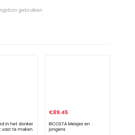
ingsbon gebruiken
€
89.45
ed in het donker
RICOSTA Meisjes en
k vast te maken
jongens
klittenbandschoenen Jay,