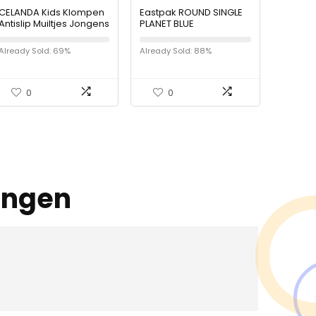
CELANDA Kids Klompen
Eastpak ROUND SINGLE
Antislip Muiltjes Jongens
PLANET BLUE
Meisjes Tuin Schoenen
Ademend Mesh
Already Sold: 69%
Already Sold: 88%
Slippers Strand
Sandalen Lichtgewicht…
0
0
ingen