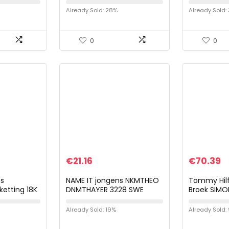
deren
Noos Jr
camouflag
Already Sold: 28%
Already Sold:
actie veili
0
0
€
21.16
€
70.39
s
NAME IT jongens NKMTHEO
Tommy Hilf
ketting 18K
DNMTHAYER 3228 SWE
Broek SIMO
ke medaillon
PANT NOOS NKMTHEO
beeld
DNMTHAYER 3228 SWE
Already Sold: 19%
Already Sold:
ongens…
PANT NOOS