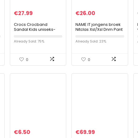
€
27.99
€
26.00
Crocs Crocband
NAME IT jongens broek
Sandal Kids uniseks-
Nitclas Xsl/Xsl Dnm Pant
volwassene Sandalen
Nmt Noos
Already Sold: 75%
Already Sold: 23%
0
0
€
6.50
€
69.99