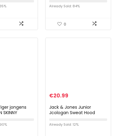
ehorloge met
WMS: medium, wasbaar,
 35%
Already Sold: 84%
ge riem
veganistisch
0
€
20.99
iger jongens
Jack & Jones Junior
N SKINNY
Jcologan Sweat Hood
Aw22 Sn Jnr jongens
Sweatshirt met capuchon
 90%
Already Sold: 12%