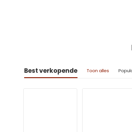
Best verkopende
Toon alles
Popul