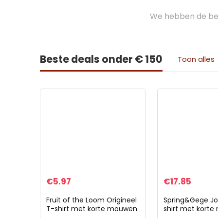
We hebben de bes
Beste deals onder € 150
Toon alles
€
5.97
€
17.85
Fruit of the Loom Origineel
Spring&Gege Jo
T-shirt met korte mouwen
shirt met kort
voor kinderen
en strepen, ron