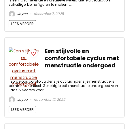
is een fascinerende en creatieve wereld die je uitnodigt om
schattige, kleine figuren te maken. ...
Joyce
december 7, 2025
LEES VERDER
Een stijlvolle en
comfortabele cyclus met
menstruatie ondergoed
Zorgeloos comfort tijdens je cyclusTijdens je menstruatie is
comfort essentieel. Gelukkig biedt menstruatie ondergoed van
Pads & Secrets voor ...
Joyce
november 12, 2025
LEES VERDER