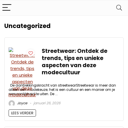
Uncategorized
Streetwear: Ontdek de
trends, tips en unieke
aspecten van deze
modecultuur
De aantrekkingskracht van streetwearStreetwear is meer dan
alleen een modekeuze; het is een cultuur en een manier om je
persoonlijkheid te uiten. De ...
Joyce
januari 26, 2026
LEES VERDER