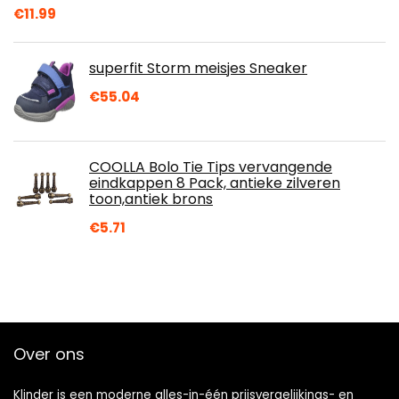
€
11.99
superfit Storm meisjes Sneaker
€
55.04
COOLLA Bolo Tie Tips vervangende
eindkappen 8 Pack, antieke zilveren
toon,antiek brons
€
5.71
Over ons
Klinder is een moderne alles-in-één prijsvergelijkings- en