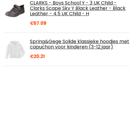
CLARKS - Boys School Y - 3 UK Child -
Clarks Scape Sky Y Black Leather - Black
Leather - 4.5 UK Child - H
€
57.09
Spring&Gege Solide klassieke hoodies met
capuchon voor kinderen (3-12 jaar)
€
20.21
Super Mario Jongens Hoodie
€
24.95
Verjaardagscadeau 18 jaar 20 jaar 30 jaar
40 jaar 50 jaar 60 jaar 70 jaar 1953 1963
1973 1983 1993 2003 2005 T-shirt I'm…
€
16.94