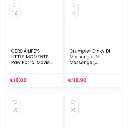
CERDÁ LIFE’S
Crumpler Dinky Di
LITTLE MOMENTS,
Messenger M
Paw Patrol Movie,
Messenger,
officiële
schoudertas,
nikkelodeon-
schoudertas
licentie voor
€
15.00
€
119.90
kinderen, blauw,
bijzonder
aanbevolen…