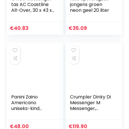
tas AC Coastline
jongens groen
All-Over, 30 x 43 x
neon geel 20 liter
11 cm
€
40.83
€
35.09
Panini Zaino
Crumpler Dinky Di
Americano
Messenger M
uniseks-kind
Messenger,
Rugzak
schoudertas,
schoudertas
€
48.00
€
119.90