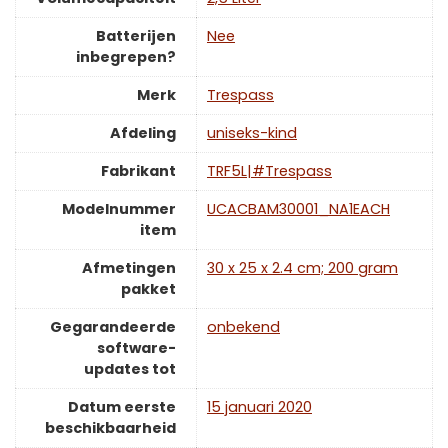
Batterijen
‎Nee
inbegrepen?
Merk
‎Trespass
Afdeling
‎uniseks-kind
Fabrikant
‎TRF5L|#Trespass
Modelnummer
‎UCACBAM30001_NA1EACH
item
Afmetingen
‎30 x 25 x 2.4 cm; 200 gram
pakket
Gegarandeerde
‎onbekend
software-
updates tot
Datum eerste
15 januari 2020
beschikbaarheid