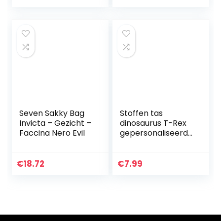
Seven Sakky Bag
Stoffen tas
Invicta – Gezicht –
dinosaurus T-Rex
Faccina Nero Evil
gepersonaliseerd |
met naam
bedrukte jute tas
stoffen tas voor
€
18.72
€
7.99
jongens | dino-
design…