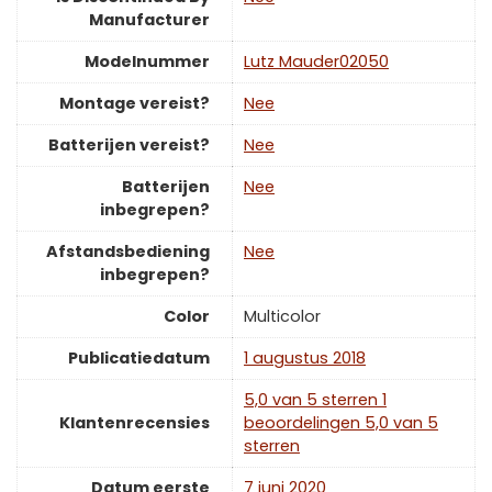
Manufacturer
Modelnummer
‎Lutz Mauder02050
Montage vereist?
‎Nee
Batterijen vereist?
‎Nee
Batterijen
‎Nee
inbegrepen?
Afstandsbediening
‎Nee
inbegrepen?
Color
‎Multicolor
Publicatiedatum
‎1 augustus 2018
5,0 van 5 sterren 1
Klantenrecensies
beoordelingen 5,0 van 5
sterren
Datum eerste
7 juni 2020