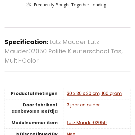
Frequently Bought Together Loading...
Specification:
Lutz Mauder Lutz
Mauder02050 Politie Kleuterschool Tas,
Multi-Color
Productafmetingen
‎30 x 30 x 30 cm; 160 gram
Door fabrikant
‎3 jaar en ouder
aanbevolen leeftijd
Modelnummer item
‎Lutz Mauder02050
Is Discontinued By
‎Nee