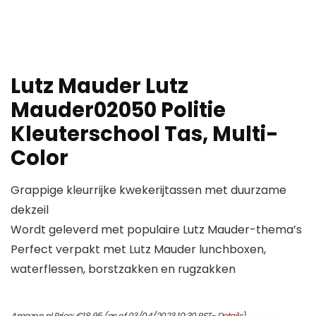
Lutz Mauder Lutz
Mauder02050 Politie
Kleuterschool Tas, Multi-
Color
Grappige kleurrijke kwekerijtassen met duurzame
dekzeil
Wordt geleverd met populaire Lutz Mauder-thema’s
Perfect verpakt met Lutz Mauder lunchboxen,
waterflessen, borstzakken en rugzakken
Amazon.nl Price:
€
18.95
(as of 03/04/2023 10:30 PST-
Details
)