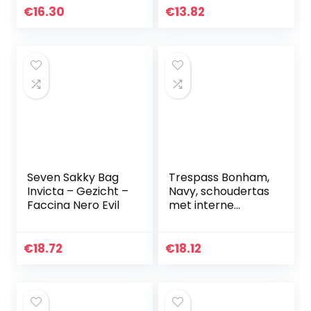
180 x 150 mm.
€
16.30
€
13.82
Seven Sakky Bag
Trespass Bonham,
Invicta – Gezicht –
Navy, schoudertas
Faccina Nero Evil
met interne
organizer voor
kinderen, uniseks,
meisjes en jongens,
€
18.72
€
18.12
blauw