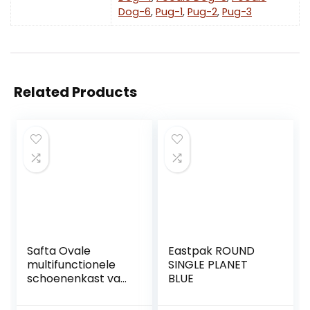
Dog-6
,
Pug-1
,
Pug-2
,
Pug-3
Related Products
Safta Ovale
Eastpak ROUND
multifunctionele
SINGLE PLANET
schoenenkast van
BLUE
F.C. Barcelona 2a
Team 20/21, 340 x