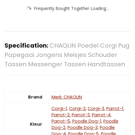
Frequently Bought Together Loading...
Specification:
CHAQLIN Poedel Corgi Pug
Papegaai Jongens Meisjes Schouder
Tassen Messenger Tassen Handtassen
Brand
Merk: CHAQLIN
Corgi-1
,
Corgi-2
,
Corgi-3
,
Parrot-1
,
Parrot-2
,
Parrot-3
,
Parrot-4
,
Parrot-5
,
Poodle Dog-1
,
Poodle
Kleur
Dog-2
,
Poodle Dog-3
,
Poodle
Dog-4
,
Poodle Dog-5
,
Poodle