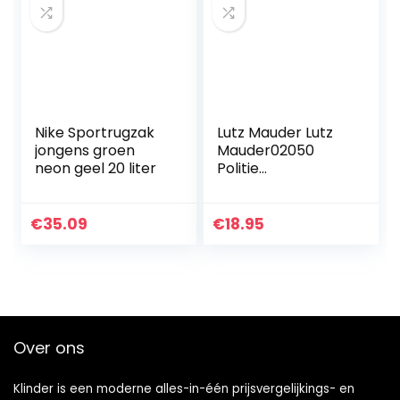
Nike Sportrugzak
Lutz Mauder Lutz
jongens groen
Mauder02050
neon geel 20 liter
Politie
Kleuterschool Tas,
Multi-Color
€
35.09
€
18.95
Over ons
Klinder is een moderne alles-in-één prijsvergelijkings- en