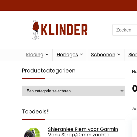
Search
for:
Kleding
Horloges
Schoenen
Sie
Productcategorieën
H
He
Topdeals!!
Shieranlee Riem voor Garmin
Venu Strap,20mm zachte