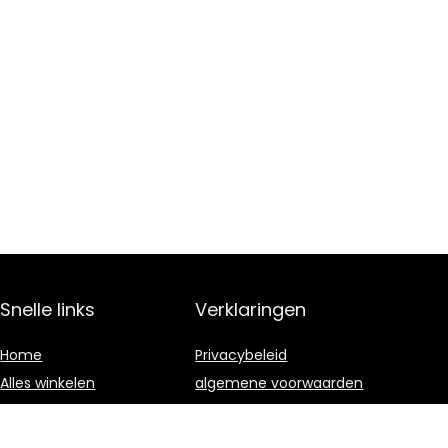
Snelle links
Verklaringen
Home
Privacybeleid
Alles winkelen
algemene voorwaarden
Blogs
Gelieerde
openbaarmaking
Onze webshops