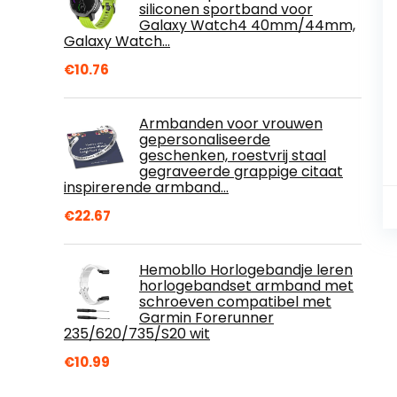
siliconen sportband voor
Galaxy Watch4 40mm/44mm,
Galaxy Watch…
€
10.76
Armbanden voor vrouwen
gepersonaliseerde
geschenken, roestvrij staal
gegraveerde grappige citaat
inspirerende armband…
€
22.67
Hemobllo Horlogebandje leren
horlogebandset armband met
schroeven compatibel met
Garmin Forerunner
235/620/735/S20 wit
€
10.99