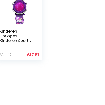
Kinderen
Horloges
Kinderen Sport
Waterdichte 3D
Leuke Cartoon
Digitale 7 Kleur
€
17.61
Lichten
Polshorloge voor
Jongens Meisjes