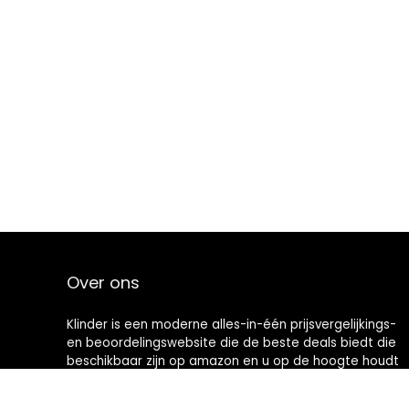
Over ons
Klinder is een moderne alles-in-één prijsvergelijkings-
en beoordelingswebsite die de beste deals biedt die
beschikbaar zijn op amazon en u op de hoogte houdt
via de laatst toegevoegde blogs. Alle afbeeldingen
zijn auteursrechtelijk beschermd door hun