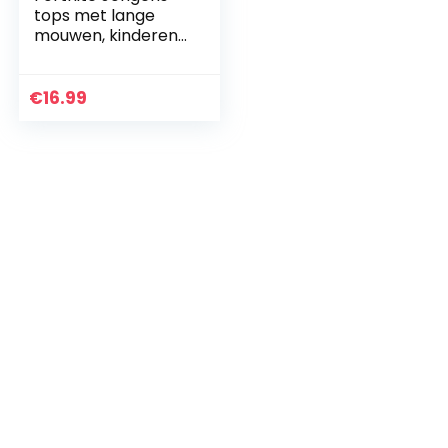
tops met lange
mouwen, kinderen
T-shirt, gaming-
merchandise
cadeaus voor
€
16.99
jongens