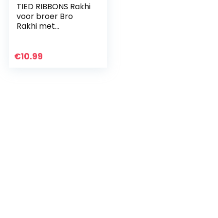
TIED RIBBONS Rakhi
voor broer Bro
Rakhi met
wenskaart en Roli
Chawal Tika –
Raksha bandhan
€
10.99
Rakhi armband
voor broers…