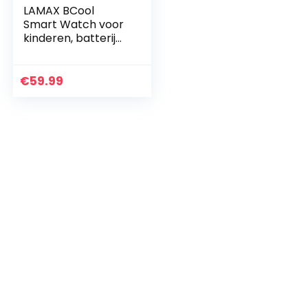
LAMAX BCool
Smart Watch voor
kinderen, batterij
gaat tot 7 dagen
mee,
maatstappen,
€
59.99
hartslag en
sportactiviteiten…