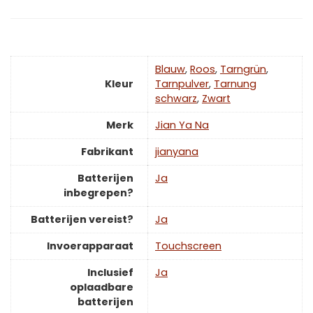
Blauw
,
Roos
,
Tarngrün
,
Kleur
Tarnpulver
,
Tarnung
schwarz
,
‎Zwart
Merk
‎Jian Ya Na
Fabrikant
‎jianyana
Batterijen
‎Ja
inbegrepen?
Batterijen vereist?
‎Ja
Invoerapparaat
‎Touchscreen
Inclusief
‎Ja
oplaadbare
batterijen