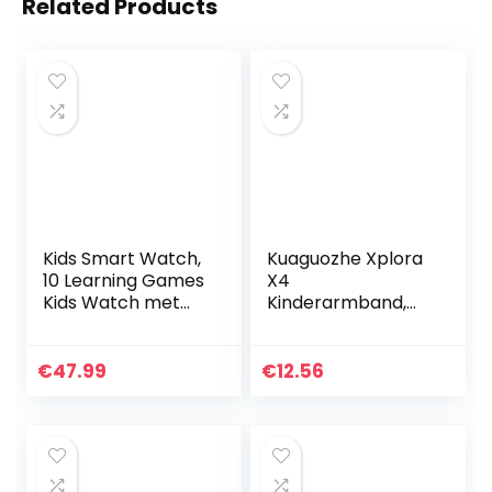
Related Products
Kids Smart Watch,
Kuaguozhe Xplora
10 Learning Games
X4
Kids Watch met
Kinderarmband,
SD-kaart HD
alleen compatibel
Touchscreen Selfie
met Xplora X4
Smartwatch,
armband, zacht,
€
47.99
€
12.56
muziekspeler,
sport, nylon,
educatief…
verstelbare…