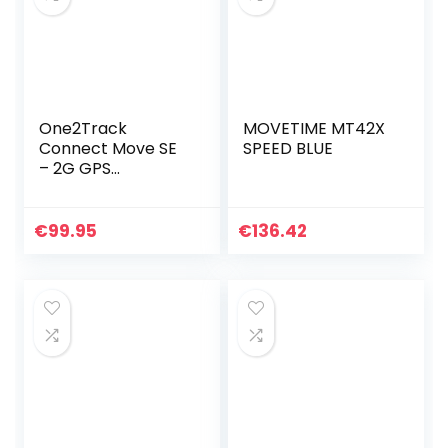
One2Track
MOVETIME MT42X
Connect Move SE
SPEED BLUE
– 2G GPS
Smartwatch
Kinderen – Incl.
Simkaart – Eigen
€
99.95
€
136.42
App – Bellen,
Berichten, SOS,
Stiltetijd…