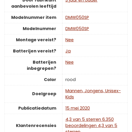
Door fabrikant
‎3 jaar en ouder
aanbevolen leeftijd
Modelnummer item
‎DMW050SP
Modelnummer
‎DMW050SP
Montage vereist?
‎Nee
Batterijen vereist?
‎Ja
Batterijen
‎Nee
inbegrepen?
Color
‎rood
‎Mannen, Jongens, Unisex-
Doelgroep
Kids
Publicatiedatum
‎15 mei 2020
4,3 van 5 sterren 6.350
Klantenrecensies
beoordelingen 4,3 van 5
sterren