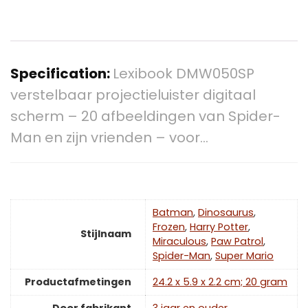
Specification:
Lexibook DMW050SP
verstelbaar projectieluister digitaal
scherm – 20 afbeeldingen van Spider-
Man en zijn vrienden – voor…
Batman
,
Dinosaurus
,
Frozen
,
Harry Potter
,
Stijlnaam
Miraculous
,
Paw Patrol
,
Spider-Man
,
Super Mario
Productafmetingen
‎24.2 x 5.9 x 2.2 cm; 20 gram