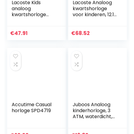
Lacoste Kids
Lacoste Analoog
analoog
kwartshorloge
kwartshorloge
voor kinderen, 12.12,
met siliconen band
wit, Met bandjes
2030028
€
47.91
€
68.52
Accutime Casual
Juboos Analoog
horloge SPD4719
kinderhorloge, 3
ATM, waterdicht,
gemakkelijk te
lezen, tijdlesklok