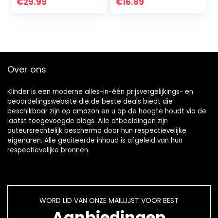
voor jongens en
€
29.99
€
16.89
meisjes,
polshorloge…
Over ons
Klinder is een moderne alles-in-één prijsvergelijkings- en
beoordelingswebsite die de beste deals biedt die
beschikbaar zijn op amazon en u op de hoogte houdt via de
laatst toegevoegde blogs. Alle afbeeldingen zijn
auteursrechtelijk beschermd door hun respectievelijke
eigenaren. Alle geciteerde inhoud is afgeleid van hun
respectievelijke bronnen.
WORD LID VAN ONZE MAILLIJST VOOR BEST
Aanbiedingen