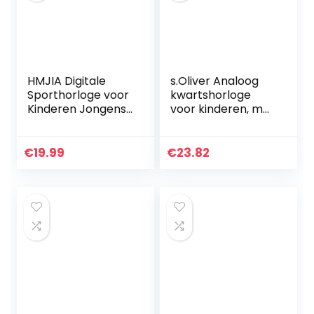
HMJIA Digitale
s.Oliver Analoog
Sporthorloge voor
kwartshorloge
Kinderen Jongens
voor kinderen, met
Meisjes Outdoor
siliconen armband
Waterdichte
Horloges met
€
19.99
€
23.82
Alarm Stopwatch
Datum…