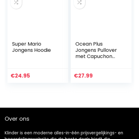
Super Mario
Ocean Plus
Jongens Hoodie
Jongens Pullover
met Capuchon
Kleurrijke Tieners
Hoodie Kinderen
Sweater met
€
24.95
€
27.99
Lange Mouwen en
Capuchontrui…
Over ons
Klinder is een moderne alles-in-één prijsvergelijkings- en