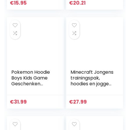
jaar)
€
15.95
€
20.21
Pokemon Hoodie
Minecraft Jongens
Boys Kids Game
trainingspak,
Geschenken
hoodies en joggen
Pikachu Black
voor gamen
Jumper Trui
kinderen en
tieners
€
31.99
€
27.99