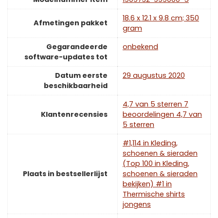
‎18.6 x 12.1 x 9.8 cm; 350
Afmetingen pakket
gram
Gegarandeerde
‎onbekend
software-updates tot
Datum eerste
29 augustus 2020
beschikbaarheid
4,7 van 5 sterren 7
Klantenrecensies
beoordelingen 4,7 van
5 sterren
#1,114 in Kleding,
schoenen & sieraden
(Top 100 in Kleding,
Plaats in bestsellerlijst
schoenen & sieraden
bekijken) #1 in
Thermische shirts
jongens