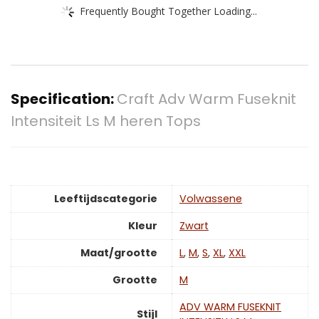
Frequently Bought Together Loading...
Specification:
Craft Adv Warm Fuseknit
Intensiteit Ls M heren Tops
Leeftijdscategorie
‎Volwassene
Kleur
‎Zwart
Maat/grootte
L
,
M
,
S
,
XL
,
XXL
Grootte
‎M
‎ADV WARM FUSEKNIT
Stijl