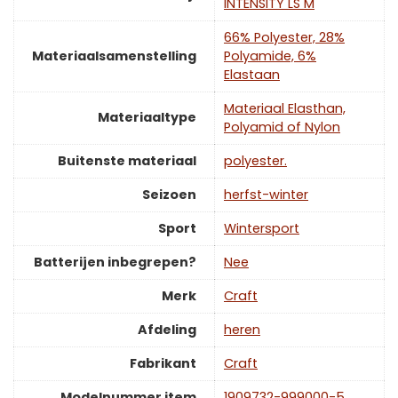
INTENSITY LS M
‎66% Polyester, 28%
Materiaalsamenstelling
Polyamide, 6%
Elastaan
‎Materiaal Elasthan,
Materiaaltype
Polyamid of Nylon
Buitenste materiaal
‎polyester.
Seizoen
‎herfst-winter
Sport
‎Wintersport
Batterijen inbegrepen?
‎Nee
Merk
‎Craft
Afdeling
‎heren
Fabrikant
‎Craft
Modelnummer item
‎1909732-999000-5