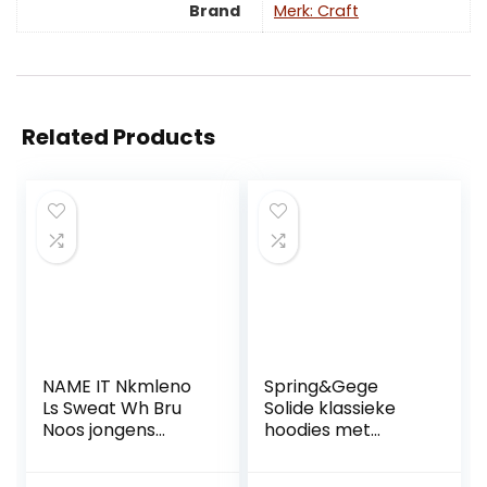
Brand
Merk: Craft
Related Products
NAME IT Nkmleno
Spring&Gege
Ls Sweat Wh Bru
Solide klassieke
Noos jongens
hoodies met
Sweatshirt met
capuchon voor
capuchon
kinderen (3-12