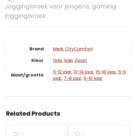
Joggingbroek voor jongens, gaming
joggingbroek
Brand
Merk: CityComfort
Kleur
Grijs
,
kaki
,
‎Zwart
11-12 jaar
,
13-14 jaar
,
15-16 jaar
,
5-6
Maat/grootte
jaar
,
7-8 jaar
,
9-10 jaar
Related Products