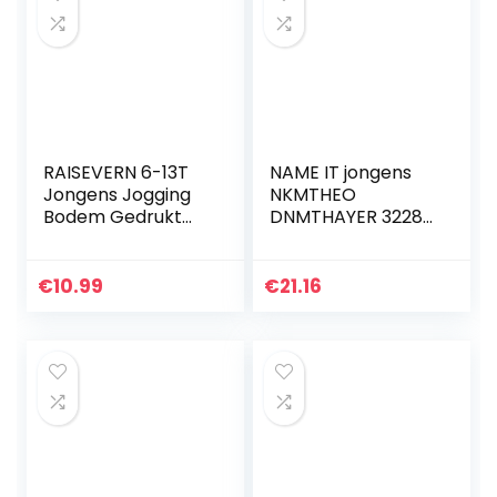
RAISEVERN 6-13T
NAME IT jongens
Jongens Jogging
NKMTHEO
Bodem Gedrukt
DNMTHAYER 3228
Meisjes Grappige
SWE PANT NOOS
Joggingbroek
NKMTHEO
Joggers 3D Baggy
DNMTHAYER 3228
€
10.99
€
21.16
Broek Sport Track
SWE PANT NOOS
Broek met…