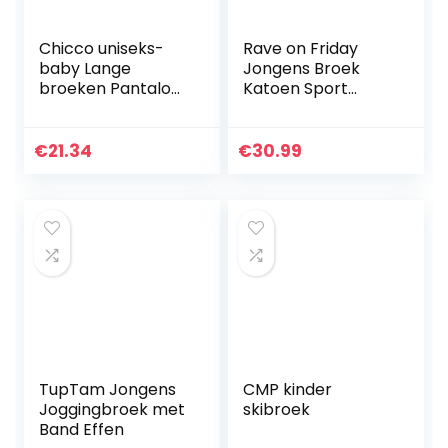
Chicco uniseks-
Rave on Friday
baby Lange
Jongens Broek
broeken Pantaloni
Katoen Sport
lunghi
Jogging Broek
Casual
Lichtgewicht
€
21.34
€
30.99
Elastische Taille
Broek Schoolbroek
Broekjes…
TupTam Jongens
CMP kinder
Joggingbroek met
skibroek
Band Effen