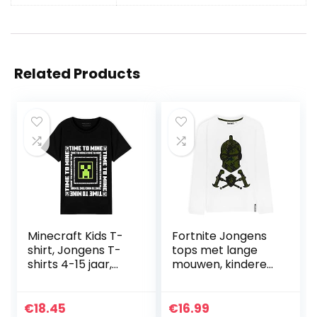
Related Products
Minecraft Kids T-
Fortnite Jongens
shirt, Jongens T-
tops met lange
shirts 4-15 jaar,
mouwen, kinderen
Katoenen T-shirt
T-shirt, gaming-
voor gamers
merchandise
cadeaus voor
€
18.45
€
16.99