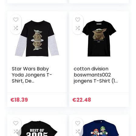
jongens
Star Wars Baby
cotton division
Yoda Jongens T-
boswmants002
Shirt, De
jongens T-Shirt (1-
Mandaloriaanse
Pack)
Het Kind Print,
Zwart en Grijs
€
18.39
€
22.48
Lange Mouw Top
voor Kinderen…