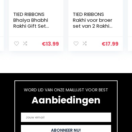
TIED RIBBONS
TIED RIBBONS
Bhaiya Bhabhi
Rakhi voor broer
Rakhi Gift Set
set van 2 Rakhi
Lumba Rakhi
voor Bhaiya Bro
voor Bhabhi,
Rakhi met kaart
Raksha
en Roli Chawal –
€
13.99
€
17.99
bandhan
Raksha
wenskaart en
Bandhan Rakhi…
Roli Chawal
pakket
WORD LID VAN ONZE MAILLIJST VOOR BEST
Aanbiedingen