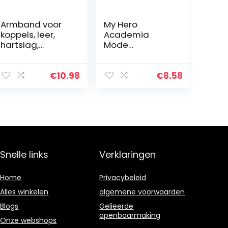
Armband voor
My Hero
koppels, leer,
Academia
hartslag,
Mode
armband, zwart
Nieuwigheid
en bruin, paar
Charm
armbanden
Armband Anime
€
10.98
€
8.58
voor geliefden,
Manga Serie
verjaardagscad
eau, 21…
Snelle links
Verklaringen
Home
Privacybeleid
Alles winkelen
algemene voorwaarden
Blogs
Gelieerde
openbaarmaking
Onze webshops