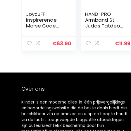
JoycuFF
HAND-PRO
Inspirerende
Armband St.
Morse Code
Judas Tatdeo
Armbanden
Armbanden
voor Vrouwen
Rood Draad
Mannen
Medaille San
€
63.90
€
11.99
Geheime Bericht
Judas Tattoo
Obsidiaan
Armband 7
Kralen
Knopen Rood
Handgemaakte
Boze Blik
Geweven…
Over ons
Klinder is een moderne alles-in-één prijsvergelijkings-
en beoordelingswebsite die de beste deals biedt die
beschikbaar zijn op amazon en u op de hoogte houdt
via de laatst toegevoegde blogs. Alle afbeeldingen
zijn auteursrechtelijk beschermd door hun