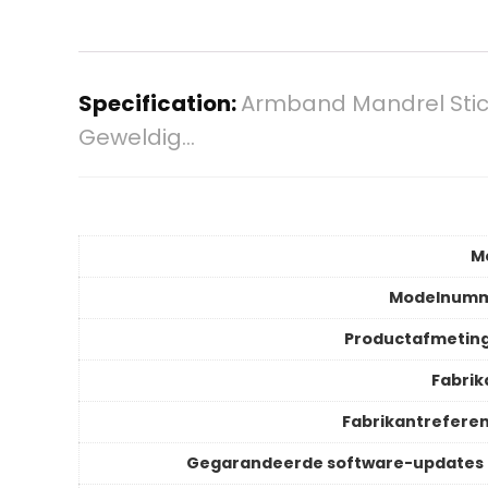
Specification:
Armband Mandrel Stick
Geweldig…
M
Modelnum
Productafmetin
Fabrik
Fabrikantreferen
Gegarandeerde software-updates 