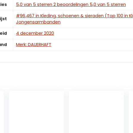
ies
5,0 van 5 sterren 2 beoordelingen 5,0 van 5 sterren
#96,467 in Kleding, schoenen & sieraden (Top 100 in K
ijst
Jongensarmbanden
eid
4 december 2020
and
Merk: DAUERHAFT