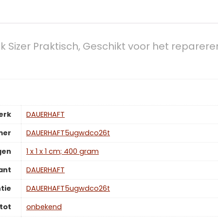
 Sizer Praktisch, Geschikt voor het repar
erk
‎DAUERHAFT
mer
‎DAUERHAFT5ugwdco26t
gen
‎1 x 1 x 1 cm; 400 gram
ant
‎DAUERHAFT
tie
‎DAUERHAFT5ugwdco26t
tot
‎onbekend