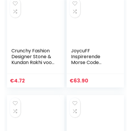
Crunchy Fashion
JoycuFF
Designer Stone &
Inspirerende
Kundan Rakhi voor
Morse Code
broer, Raksha
Armbanden voor
Bandhan
Vrouwen Mannen
handgemaakte
Geheime Bericht
€
4.72
€
63.90
armband voor
Obsidiaan Kralen
Bhaiya Bhabhi
Handgemaakte
Rakhi…
Geweven…