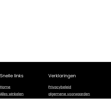
Snelle links
Verklaringen
Home
Privacybeleid
Alles winkelen
algemene voorwaarden
Blogs
Gelieerde
openbaarmaking
Onze webshops