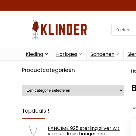
Search
for:
Kleding
Horloges
Schoenen
Sie
Productcategorieën
H
B
He
Topdeals!!
FANCIME 925 sterling zilver wit
verguld kruis hanger met