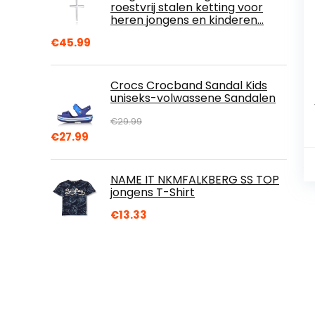
roestvrij stalen ketting voor
heren jongens en kinderen…
€
45.99
Crocs Crocband Sandal Kids
uniseks-volwassene Sandalen
€
29.99
Oorspronkelijke
Huidige
€
27.99
prijs
prijs
was:
is:
NAME IT NKMFALKBERG SS TOP
€29.99.
€27.99.
jongens T-Shirt
€
13.33