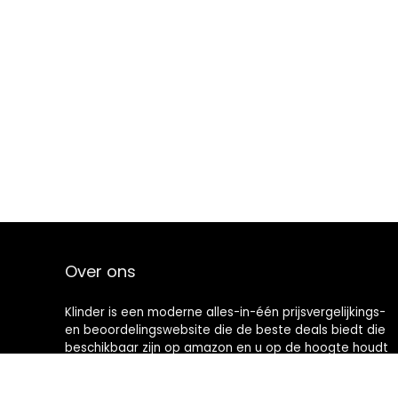
Over ons
Klinder is een moderne alles-in-één prijsvergelijkings-
en beoordelingswebsite die de beste deals biedt die
beschikbaar zijn op amazon en u op de hoogte houdt
via de laatst toegevoegde blogs. Alle afbeeldingen
zijn auteursrechtelijk beschermd door hun