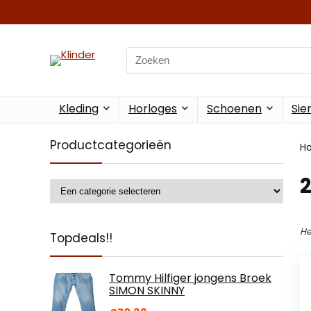
Search
for:
Kleding
Horloges
Schoenen
Sie
Productcategorieën
H
He
Topdeals!!
Tommy Hilfiger jongens Broek
SIMON SKINNY