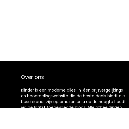
Over ons
Klinder is een moderne alles-in-één prijsvergelijkings-
en beoordelingswebsite die de beste deals biedt die
beschikbaar zijn op amazon en u op de hoogte houdt
via de laatst toegevoegde blogs. Alle afbeeldingen
zijn auteursrechtelijk beschermd door hun
respectievelijke eigenaren. Alle geciteerde inhoud is
afgeleid van hun respectievelijke bronnen.