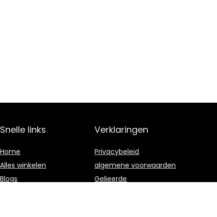
Snelle links
Verklaringen
Home
Privacybeleid
Alles winkelen
algemene voorwaarden
Blogs
Gelieerde
openbaarmaking
Onze webshops
Adverteren