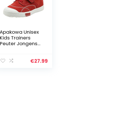
Apakowa Unisex
Kids Trainers
Peuter Jongens
en Meisjes Lage
Top Sneakers
Outdoor Sport
€
27.99
Wandelen
Hardloopschoene
n