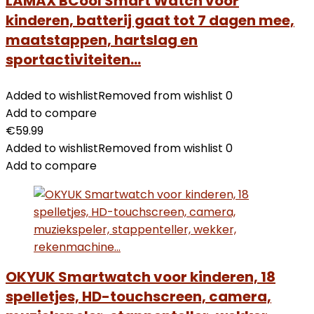
LAMAX BCool Smart Watch voor
kinderen, batterij gaat tot 7 dagen mee,
maatstappen, hartslag en
sportactiviteiten…
Added to wishlist
Removed from wishlist
0
Add to compare
€
59.99
Added to wishlist
Removed from wishlist
0
Add to compare
OKYUK Smartwatch voor kinderen, 18
spelletjes, HD-touchscreen, camera,