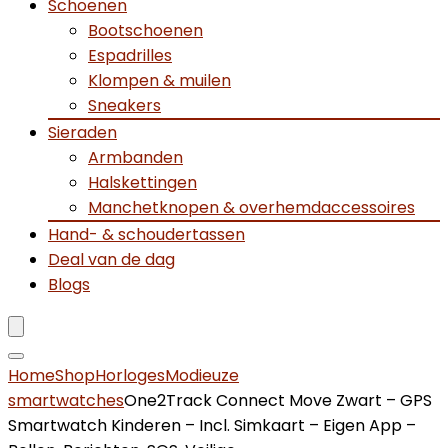
Schoenen
Bootschoenen
Espadrilles
Klompen & muilen
Sneakers
Sieraden
Armbanden
Halskettingen
Manchetknopen & overhemdaccessoires
Hand- & schoudertassen
Deal van de dag
Blogs
Home
Shop
Horloges
Modieuze
smartwatches
One2Track Connect Move Zwart – GPS
Smartwatch Kinderen – Incl. Simkaart – Eigen App –