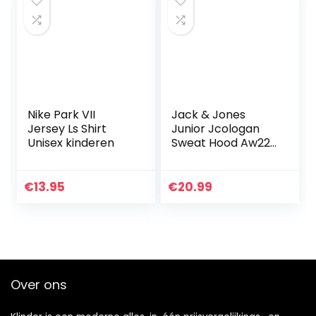
Nike Park VII
Jack & Jones
Jersey Ls Shirt
Junior Jcologan
Unisex kinderen
Sweat Hood Aw22
Sn Jnr jongens
Sweatshirt met
capuchon
€
13.95
€
20.99
Over ons