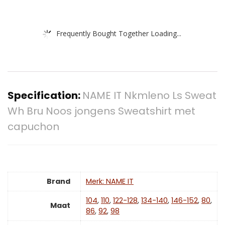
Frequently Bought Together Loading...
Specification:
NAME IT Nkmleno Ls Sweat
Wh Bru Noos jongens Sweatshirt met
capuchon
Brand
Merk: NAME IT
104
,
110
,
122-128
,
134-140
,
146-152
,
80
,
Maat
86
,
92
,
98