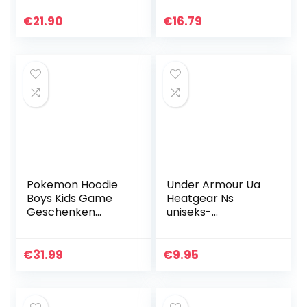
warm ondergoed
Streetwear
met lange
Cosplay Mannen
€
21.90
€
16.79
mouwen en lange
Vrouwen
onderbroek (Öko-
Oversized
Tex100)
Sweatshirts
Hoodie…
Pokemon Hoodie
Under Armour Ua
Boys Kids Game
Heatgear Ns
Geschenken
uniseks-
Pikachu Black
volwassene
Jumper Trui
Ademende sokken
in verpakking van
€
31.99
€
9.95
3, sportsokken
met dynamische
grip en…