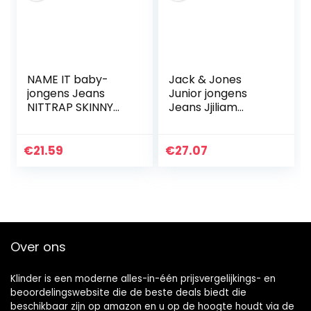
NAME IT baby-
Jack & Jones
jongens Jeans
Junior jongens
NITTRAP SKINNY
Jeans Jjiliam
DNM PANT NMT
Jjoriginal Am 815
NOOS
Noos Jr
€
21.59
€
27.07
Over ons
Klinder is een moderne alles-in-één prijsvergelijkings- en
beoordelingswebsite die de beste deals biedt die
beschikbaar zijn op amazon en u op de hoogte houdt via de