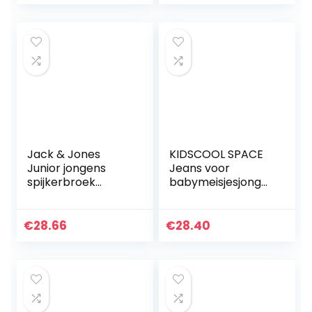
Jack & Jones
KIDSCOOL SPACE
Junior jongens
Jeans voor
spijkerbroek
babymeisjesjonge
JJILIAM
ns, gescheurde
JJORIGINAL AM
spijkerbroek voor
829 JR NOOS
kleine kinderen
€
28.66
€
28.40
met elastische
taille