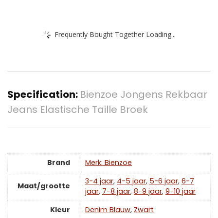
Frequently Bought Together Loading...
Specification:
Bienzoe Jongens Rekbaar
Jeans Elastische Taille Broek
Brand
Merk: Bienzoe
3-4 jaar
,
4-5 jaar
,
5-6 jaar
,
6-7
Maat/grootte
jaar
,
7-8 jaar
,
8-9 jaar
,
9-10 jaar
Kleur
Denim Blauw
,
‎Zwart