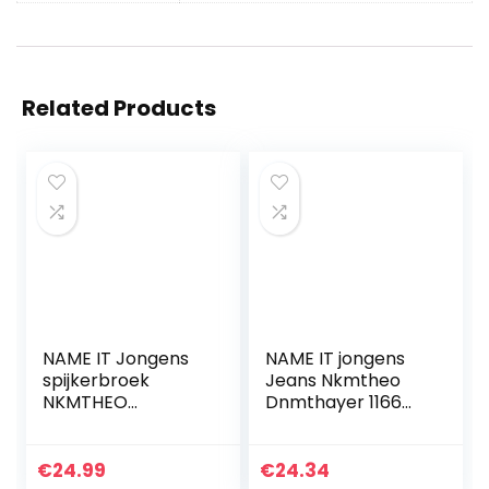
Related Products
NAME IT Jongens
NAME IT jongens
spijkerbroek
Jeans Nkmtheo
NKMTHEO
Dnmthayer 1166
DNMTASIS 2531
Swe Pant Noos
PANT NOOS
€
24.99
€
24.34