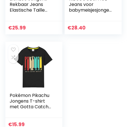
Rekbaar Jeans
Jeans voor
Elastische Taille
babymeisjesjongen
Broek
s, gescheurde
spijkerbroek voor
kleine kinderen
€
25.99
€
28.40
met elastische
taille
Pokémon Pikachu
Jongens T-shirt
met Gotta Catch
‘Em All Design |
Katoen Zwart Top
met korte mouwen
€
15.99