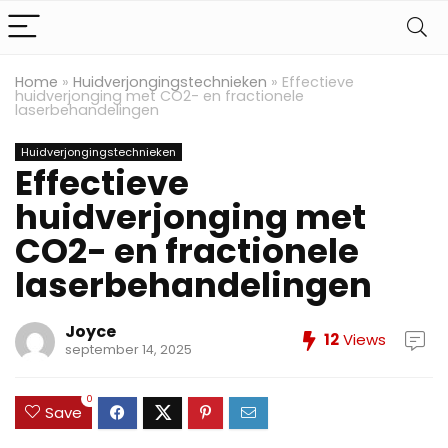
Home
»
Huidverjongingstechnieken
»
Effectieve
huidverjonging met CO2- en fractionele
laserbehandelingen
Huidverjongingstechnieken
Effectieve
huidverjonging met
CO2- en fractionele
laserbehandelingen
Joyce
12
Views
september 14, 2025
0
Save