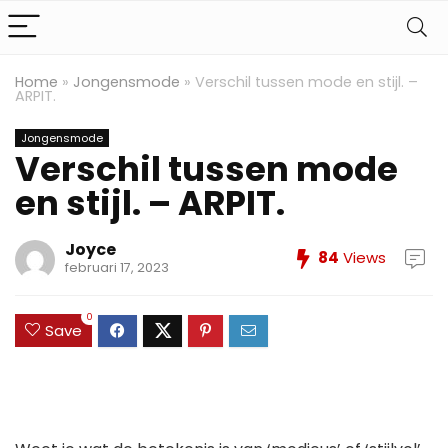
Home
»
Jongensmode
»
Verschil tussen mode en stijl. –
ARPIT.
Jongensmode
Verschil tussen mode
en stijl. – ARPIT.
Joyce
84
Views
februari 17, 2023
0
Save