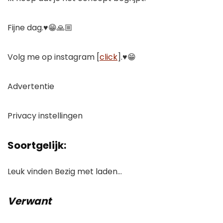
Fijne dag.♥️😁🙏🏼
Volg me op instagram [
click
].♥️😁
Advertentie
Privacy instellingen
Soortgelijk:
Leuk vinden
Bezig met laden…
Verwant